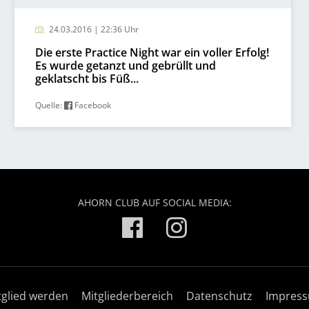
24.03.2016 | 22:36 Uhr
Die erste Practice Night war ein voller Erfolg!
Es wurde getanzt und gebrüllt und
geklatscht bis Füß...
Quelle:
Facebook
AHORN CLUB AUF SOCIAL MEDIA:
tglied werden
Mitgliederbereich
Datenschutz
Impres