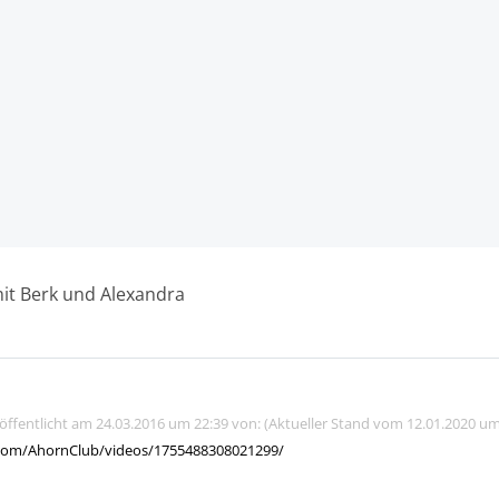
mit Berk und Alexandra
röffentlicht am 24.03.2016 um 22:39 von: (Aktueller Stand vom 12.01.2020 um
com/AhornClub/videos/1755488308021299/