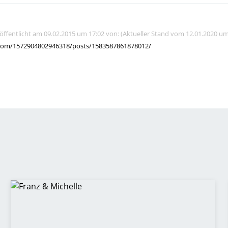
röffentlicht am 09.02.2015 um 17:02 von: (Aktueller Stand vom 12.01.2020 um
com/1572904802946318/posts/1583587861878012/