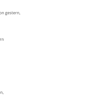
on gestern,
.
rn
n,