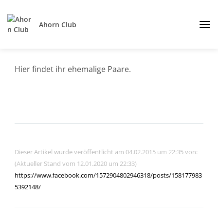
Ahorn Club
Hier findet ihr ehemalige Paare.
Dieser Artikel wurde veröffentlicht am 04.02.2015 um 22:35 von:
(Aktueller Stand vom 12.01.2020 um 22:33)
https://www.facebook.com/1572904802946318/posts/158177983
5392148/