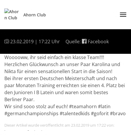
Ahorn Club
23.02.2019 | 17:22 Uhr
Quelle:
Facebook
Wooooww, ihr seid einfach ein klasse Team!!!!
Herzlichen Glückwunsch an unser Paar Karolina und
Nikta für einen sensationellen Start in die Saison!
Bei ihrer ersten Deutschen Meisterschaft und nach
paar Monaten Training erreichten sie einen 4. Platz bei
den Junioren I B Latein und waren somit bestes
Berliner Paar.
Wir sind sooo stolz auf euch! #teamahorn #latin
#germanchampionships #talentedkids #goforit #bravo
Dieser Artikel wurde veröffentlicht am 23.02.2019 um 17:22 von: