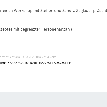
er einen Workshop mit Steffen und Sandra Zoglauer präsen
zeptes mit begrenzter Personenanzahl)
röffentlicht am 23.08.2020 um 22:54 von:
com/1572904802946318/posts/2778149755755144/