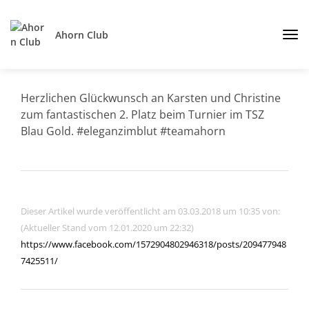
Ahorn Club
Herzlichen Glückwunsch an Karsten und Christine
zum fantastischen 2. Platz beim Turnier im TSZ
Blau Gold. #eleganzimblut #teamahorn
Dieser Artikel wurde veröffentlicht am 03.03.2018 um 10:35 von:
(Aktueller Stand vom 12.01.2020 um 22:32)
https://www.facebook.com/1572904802946318/posts/209477948
7425511/