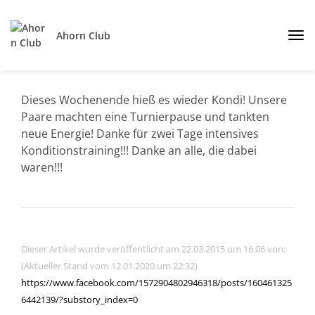
Ahorn Club
Dieses Wochenende hieß es wieder Kondi! Unsere
Paare machten eine Turnierpause und tankten
neue Energie! Danke für zwei Tage intensives
Konditionstraining!!! Danke an alle, die dabei
waren!!!
Dieser Artikel wurde veröffentlicht am 22.03.2015 um 16:06 von:
(Aktueller Stand vom 12.01.2020 um 22:32)
https://www.facebook.com/1572904802946318/posts/160461325
6442139/?substory_index=0